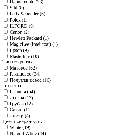
Hahnemuhle (
33
)
Sihl (
8
)
Felix Schoeller (
6
)
Folex (
1
)
ILFORD (
9
)
Canon (
2
)
Hewlett-Packard (
1
)
MagicLee (Intelicoat) (
1
)
Epson (
9
)
Masterline (
10
)
Тип покрытия:
Матовое (
62
)
Глянцевое (
34
)
Полуглянцевое (
16
)
Текстура:
Гладкая (
64
)
Легкая (
17
)
Грубая (
12
)
Сатин (
1
)
Люстр (
4
)
Цвет поверхности:
White (
19
)
Natural White (
44
)