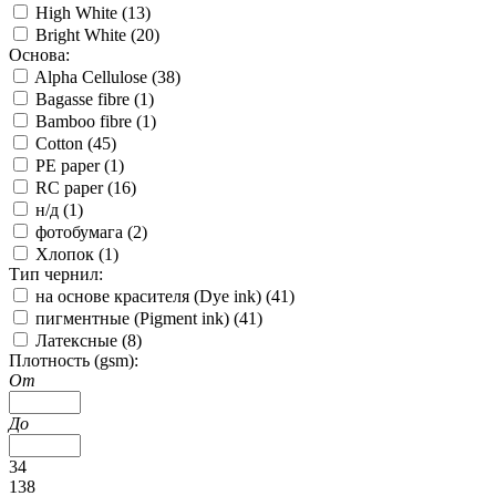
High White (
13
)
Bright White (
20
)
Основа:
Alpha Cellulose (
38
)
Bagasse fibre (
1
)
Bamboo fibre (
1
)
Cotton (
45
)
PE paper (
1
)
RC paper (
16
)
н/д (
1
)
фотобумага (
2
)
Хлопок (
1
)
Тип чернил:
на основе красителя (Dye ink) (
41
)
пигментные (Pigment ink) (
41
)
Латексные (
8
)
Плотность (gsm):
От
До
34
138