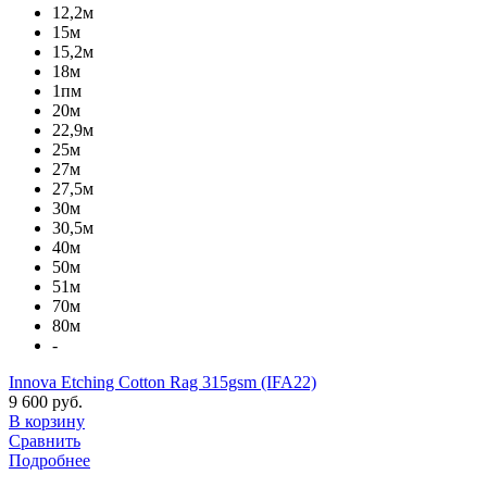
12,2м
15м
15,2м
18м
1пм
20м
22,9м
25м
27м
27,5м
30м
30,5м
40м
50м
51м
70м
80м
-
Innova Etching Cotton Rag 315gsm (IFA22)
9 600 руб.
В корзину
Сравнить
Подробнее