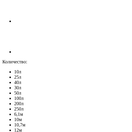
Количество:
10л
25л
40л
30л
50л
100л
200л
250л
6,1м
10м
10,7м
12м