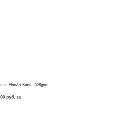
hle FineArt Baryta 325gsm
700 руб. за