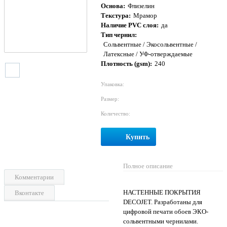
Основа:
Флизелин
Текстура:
Мрамор
Наличие PVC слоя:
да
Тип чернил:
Сольвентные / Экосольвентные /
Латексные / УФ-отверждаемые
Плотность (gsm):
240
Упаковка:
Размер:
Количество:
Купить
Полное описание
Комментарии
НАСТЕННЫЕ ПОКРЫТИЯ
Вконтакте
DECOJET. Разработаны для
цифровой печати обоев ЭКО-
сольвентными чернилами.