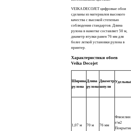
VEIKA DECOJET цифровые обои
сделаны из материалов высокого
качества с высокой степенью
соблюдения стандартов. Длина
рулона в намотке составляет 50 м,
диаметр втулки равен 76 мм для
более легкой установки рулона в
принтер.
Характеристики обоев
Veika Decojet
Ширина
Длина
Диаметр
Удельный
рулона
рулона
шпули
Флизелин
г/м2
1,07 м
70 м
76 мм
Покрытие