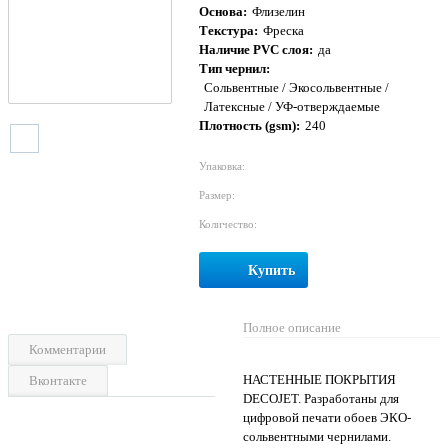
Основа:
Флизелин
Текстура:
Фреска
Наличие PVC слоя:
да
Тип чернил:
Сольвентные / Экосольвентные /
Латексные / УФ-отверждаемые
Плотность (gsm):
240
Упаковка:
Размер:
Количество:
Купить
Полное описание
Комментарии
НАСТЕННЫЕ ПОКРЫТИЯ
Вконтакте
DECOJET. Разработаны для
цифровой печати обоев ЭКО-
сольвентными чернилами.