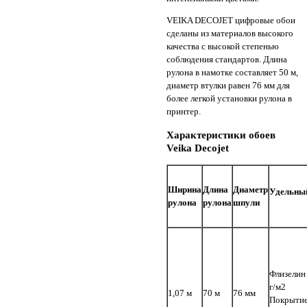
VEIKA DECOJET цифровые обои
сделаны из материалов высокого
качества с высокой степенью
соблюдения стандартов. Длина
рулона в намотке составляет 50 м,
диаметр втулки равен 76 мм для
более легкой установки рулона в
принтер.
Характеристики обоев
Veika Decojet
Ширина
Длина
Диаметр
Удельный
рулона
рулона
шпули
Флизелин
г/м2
1,07 м
70 м
76 мм
Покрытие