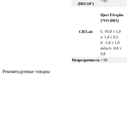
> 85
(D65/10°)
Цвет Elrepho
UVO (D65)
L: 95,0 ± 1,0
CIELab
a: 1,4 ± 0,5
b: -1,0 ± 1,0
delta b: 0,8 ±
0,8
Непрозрачность
> 98
Рекомендуемые товары