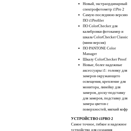
Новый, экстраординарный
спектрофотометр i1Pro 2
Самую последнюю версию
ПО i1Profiler
ПО ColorChecker для
калибровки фотокамер и
шкала ColorChecker Classic
(мини версия)
ПО PANTONE Color
Manager
Шкалу ColorChecker Proof
Новые, более надежные
аксессуары i1: головку для
замеров окружающего
освещения, крепление для
монитора, линейку для
замеров, доску-подставку
для замеров, подставку для
замера цветов с
поверхностей, мягкий кофр
УСТРОЙСТВО i1PRO 2
Самое точное, гибкое и надежное
устройство для создания