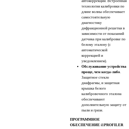
автокоррекции. Встроенная
технология калибровки по
длине волны обеспечивает
самостоятельную
диагностику
дифракционной решетки в
зависимости от показаний
датчика при калибровке по
белому эталону (с
автоматической
коррекцией и
уведомлением).
Обслуживание устройства
проще, чем когда-либо
.
Защитное стекло
диафрагмы, и защитная
крышка белого
калибровочного эталона
обеспечивают
дополнительную защиту от
пыли и грязи.
ПРОГРАММНОЕ
ОБЕСПЕЧЕНИЕ i1PROFILER