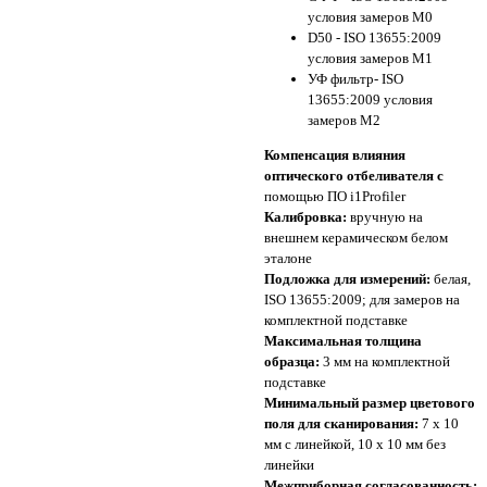
условия замеров M0
D50 - ISO 13655:2009
условия замеров M1
УФ фильтр- ISO
13655:2009 условия
замеров M2
Компенсация влияния
оптического отбеливателя с
помощью ПО i1Profiler
Калибровка:
вручную на
внешнем керамическом белом
эталоне
Подложка для измерений:
белая,
ISO 13655:2009; для замеров на
комплектной подставке
Максимальная толщина
образца:
3 мм на комплектной
подставке
Минимальный размер цветового
поля для сканирования:
7 x 10
мм с линейкой, 10 x 10 мм без
линейки
Межприборная согласованность: