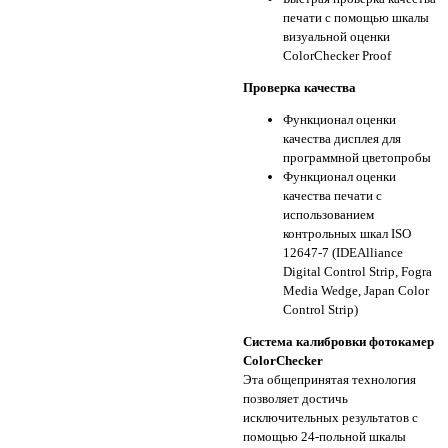
печати с помощью шкалы
визуальной оценки
ColorChecker Proof
Проверка качества
Функционал оценки
качества дисплея для
программной цветопробы
Функционал оценки
качества печати с
использованием
контрольных шкал ISO
12647-7 (IDEAlliance
Digital Control Strip, Fogra
Media Wedge, Japan Color
Control Strip)
Система калибровки фотокамер
ColorChecker
Эта общепринятая технология
позволяет достичь
исключительных результатов с
помощью 24-польной шкалы