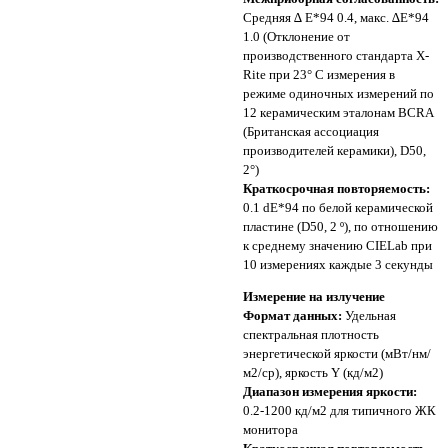
Средняя ∆ E*94 0.4, макс. ∆E*94
1.0 (Отклонение от
производственного стандарта X-
Rite при 23° С измерения в
режиме одиночных измерений по
12 керамическим эталонам BCRA
(Британская ассоциация
производителей керамики), D50,
2°)
Краткосрочная повторяемость:
0.1 dE*94 по белой керамической
пластине (D50, 2 º), по отношению
к среднему значению CIELab при
10 измерениях каждые 3 секунды
Измерение на излучение
Формат данных:
Удельная
спектральная плотность
энергетической яркости (мВт/нм/
м2/ср), яркость Y (кд/м2)
Диапазон измерения яркости:
0.2-1200 кд/м2 для типичного ЖК
монитора