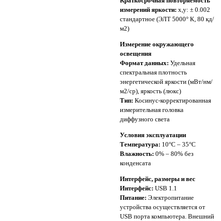
Краткосрочная повторяемость
измерений яркости:
x,y: ± 0.002
стандартное (ЭЛТ 5000° К, 80 кд/
м2)
Измерение окружающего
освещения
Формат данных:
Удельная
спектральная плотность
энергетической яркости (мВт/нм/
м2/ср), яркость (люкс)
Тип:
Косинус-корректированная
измерительная головка
диффузного света
Условия эксплуатации
Температура:
10°C – 35°C
Влажность:
0% – 80% без
конденсата
Интерфейс, размеры и вес
Интерфейс:
USB 1.1
Питание:
Электропитание
устройства осуществляется от
USB порта компьютера. Внешний