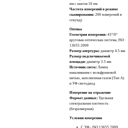
нм с шагом 10 нм
Частота измерений в режиме
сканирования:
200 измерений в
секунду
Оптика
Геометрия измерения:
45°/0°
круговая оптическая система, ISO
13655:2009
Размер апертуры:
диаметр 4.5 мм
Размер подсвечиваемой
площади:
диаметр 3.5 мм
Источник света:
Лампа
накаливания с вольфрамовой
нитью, заполненная газом (Тип А)
и УФ светодиод
Измерение на отражение
Формат данных:
Удельная
спектральная плотность
(безразмерная)
Условия измерения
С УФ - ISO 13655:2009