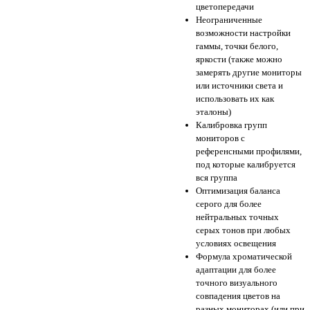
цветопередачи
Неограниченные
возможности настройки
гаммы, точки белого,
яркости (также можно
замерять другие мониторы
или источники света и
использовать их как
эталоны)
Калибровка групп
мониторов с
референсными профилями,
под которые калибруется
вся группа
Оптимизация баланса
серого для более
нейтральных точных
серых тонов при любых
условиях освещения
Формула хроматической
адаптации для более
точного визуального
совпадения цветов на
разных мониторах (или при