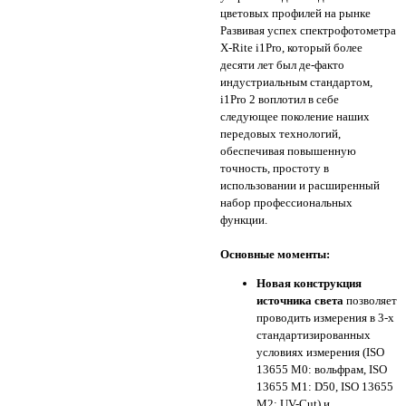
цветовых профилей на рынке
Развивая успех спектрофотометра
X-Rite i1Pro, который более
десяти лет был де-факто
индустриальным стандартом,
i1Pro 2 воплотил в себе
следующее поколение наших
передовых технологий,
обеспечивая повышенную
точность, простоту в
использовании и расширенный
набор профессиональных
функции.
Основные моменты:
Новая конструкция
источника света
позволяет
проводить измерения в 3-х
стандартизированных
условиях измерения (ISO
13655 M0: вольфрам, ISO
13655 M1: D50, ISO 13655
M2: UV-Cut) и