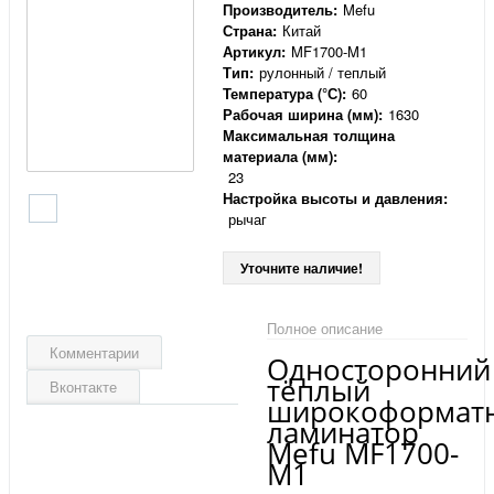
Производитель:
Mefu
Страна:
Китай
Артикул:
MF1700-M1
Тип:
рулонный / теплый
Температура (°С):
60
Рабочая ширина (мм):
1630
Максимальная толщина
материала (мм):
23
Настройка высоты и давления:
рычаг
Уточните наличие!
Полное описание
Комментарии
Односторонний
тёплый
Вконтакте
широкоформат
ламинатор
Mefu MF1700-
M1