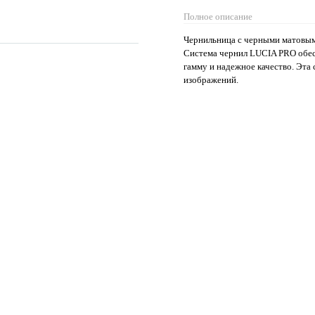
Полное описание
Чернильница с черными матовым
Система чернил LUCIA PRO обес
гамму и надежное качество. Эта
изображений.